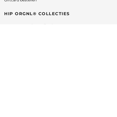
Giftcard bestellen
HIP ORGNL® COLLECTIES
HIP ORGNL® Flora collectie
HIP ORGNL® Fine Art collectie
HIP ORGNL® Masters collectie
HIP ORGNL® Naturals collectie
HIP ORGNL® Japandi collectie
HIP ORGNL® Beau Monde collectie
HIP ORGNL® Artistics Maps collectie
HIP ORGNL® Plantology collectie
HIP ORGNL® Animals collectie
HIP ORGNL® Garden Dreams collectie
HIP ORGNL® Onze favorieten